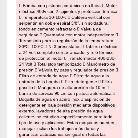
 Bomba con pistones cerámicos en línea  Motor
eléctrico 400v con 2 cojinetes y protección térmica
 Temperatura 30-100ºc  Caldera vertical con
serpentín en doble espiral 3/8”, sin soldadura;
fondo en cemento refractario  Válvula de
seguridad  Quemador con motor independiente 
Termostato para la regulación de la temperatura
30ºC -100ºC  Nr.3 presostatos  Tablero eléctrico
a 24 volt completo con arrancador y relé térmico
de protección al motor  Transformador 400-230-
24 Volt  Total stop temporizado  Manómetro de
presión  Válvula by pass y regulador de presión 
Filtro de entrada de agua  Filtro de agua a la
entrada de la bomba  Filtro detergente  Filtro
gasolio  Manguera de alta presión de 10 mt 
Lanza de servicio 90 cm con pistola automática 
Boquilla de agua en acero inox  aspiración de
detergente en baja presión mediante dispositivos
externo. lavadoras de alta presión de agua
caliente se estudian específicamente para todo
tipo de uso y aplicación. Estas máquinas pueden
manejar incluso los trabajos más duros y
garantizar actuaciones sin igual en todas las