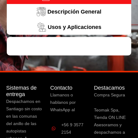
Descripción General
Usos y Aplicaciones
Sistemas de
Contacto
Destacamos
entrega
Llamanos o
Compra Segura
Despachamos en
hablanos por
Santiago sin costo
WhatsApp al
Teomak Spa,
en las comunas
Tienda ON LINE
del anillo de las
+56 9 3577
Asesoramos y
autopistas
2154
despachamos a