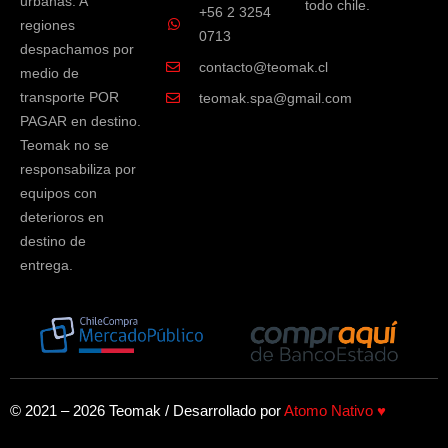
urbanas. A
todo chile.
+56 2 3254
regiones
0713
despachamos por
contacto@teomak.cl
medio de
transporte POR
teomak.spa@gmail.com
PAGAR en destino.
Teomak no se
responsabiliza por
equipos con
deterioros en
destino de
entrega.
© 2021 – 2026 Teomak / Desarrollado por
Atomo Nativo ♥