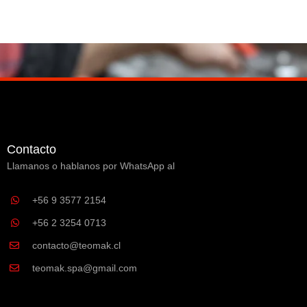
Contacto
Llamanos o hablanos por WhatsApp al
+56 9 3577 2154
+56 2 3254 0713
contacto@teomak.cl
teomak.spa@gmail.com