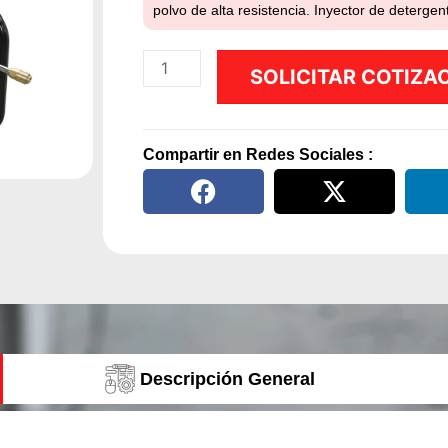
polvo de alta resistencia. Inyector de detergen
Hidrolavadora
SOLICITAR COTIZA
autonoma
Motor
gasolina
Compartir en Redes Sociales :
6.5HP
-
200Bar
-
Agua
fria
cantidad
Descripción General