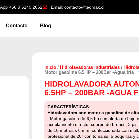
App +56 9 6240 2662
Email: contacto@teomak.cl
Contacto
Blog
Inicio
/
Hidrolavadoras Industriales
/
Hidrol
Motor gasolina 6.5HP – 200Bar -Agua fria
HIDROLAVADORA AUTO
6.5HP – 200BAR -AGUA F
CARACTERÍSTICAS:
Hidrolavadora con motor a gasolina de alta
Motor gasolina de 6,5 hp con alerta de bajo n
acoplamiento directo, cuerpo de bronce, 3 pis
de 10 metros x 6 mm, confeccionada con malla
profesional de 20" con toma ss. 5 boquillas y 