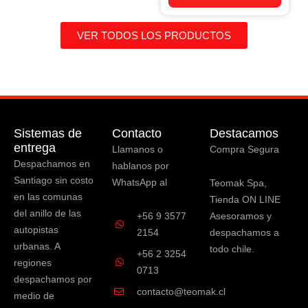
VER TODOS LOS PRODUCTOS
Sistemas de
Contacto
Destacamos
entrega
Llamanos o
Compra Segura
Despachamos en
hablanos por
Santiago sin costo
WhatsApp al
Teomak Spa,
en las comunas
Tienda ON LINE
del anillo de las
+56 9 3577
Asesoramos y
autopistas
2154
despachamos a
urbanas. A
todo chile.
+56 2 3254
regiones
0713
despachamos por
contacto@teomak.cl
medio de