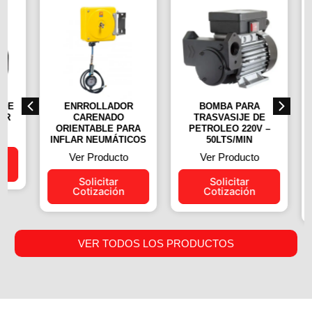
DE
ENRROLLADOR
BOMBA PARA
R
CARENADO
TRASVASIJE DE
D
ORIENTABLE PARA
PETROLEO 220V –
INFLAR NEUMÁTICOS
50LTS/MIN
A
Ver Producto
Ver Producto
Solicitar
Solicitar
Cotización
Cotización
VER TODOS LOS PRODUCTOS