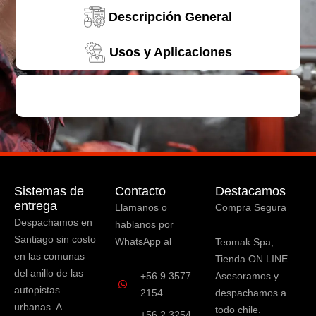
Descripción General
Usos y Aplicaciones
Sistemas de
Contacto
Destacamos
entrega
Llamanos o
Compra Segura
Despachamos en
hablanos por
Santiago sin costo
WhatsApp al
Teomak Spa,
en las comunas
Tienda ON LINE
del anillo de las
+56 9 3577
Asesoramos y
autopistas
2154
despachamos a
urbanas. A
todo chile.
+56 2 3254