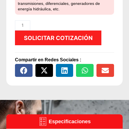
transmisiones, diferenciales, generadores de
energía hidráulica, etc.
Distribuidor
aceite
SOLICITAR COTIZACIÓN
de
16
lts
cantidad
Compartir en Redes Sociales :
Especificaciones