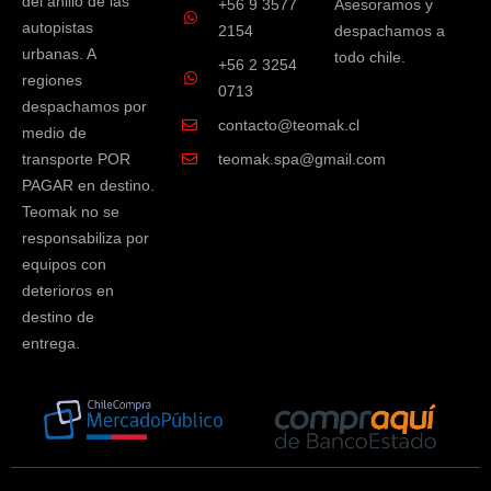
del anillo de las
+56 9 3577
Asesoramos y
autopistas
2154
despachamos a
urbanas. A
todo chile.
+56 2 3254
regiones
0713
despachamos por
contacto@teomak.cl
medio de
transporte POR
teomak.spa@gmail.com
PAGAR en destino.
Teomak no se
responsabiliza por
equipos con
deterioros en
destino de
entrega.