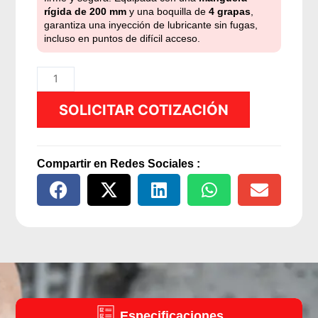
rígida de 200 mm
y una boquilla de
4 grapas
,
garantiza una inyección de lubricante sin fugas,
incluso en puntos de difícil acceso.
Pistola
Grasa
SOLICITAR COTIZACIÓN
Boquilla
4
Grapas
|
Compartir en Redes Sociales :
Extensión
Rígida
200
mm
cantidad
Especificaciones