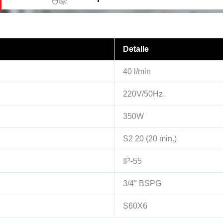
Detalle
40 l/min
220V/50Hz.
350W
S2 20 (20 min.)
IP-55
3/4″ BSPG
S60X6