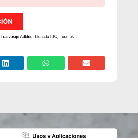
CIÓN
,
,
 Trasvasije Adblue
Llenado IBC
Teomak
Usos y Aplicaciones