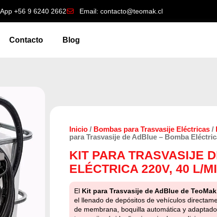
App +56 9 6240 2662
Email: contacto@teomak.cl
Contacto
Blog
Inicio
/
Bombas para Trasvasije Eléctricas
/
para Trasvasije de AdBlue – Bomba Eléctric
KIT PARA TRASVASIJE 
ELÉCTRICA 220V, 40 L/M
El
Kit para Trasvasije de AdBlue de TeoMak
el llenado de depósitos de vehículos directa
de membrana, boquilla automática y adaptado