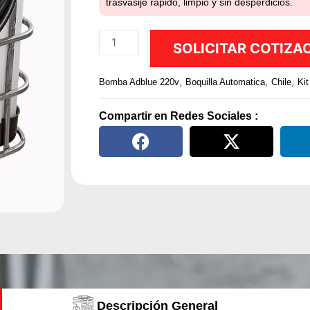
trasvasije rápido, limpio y sin desperdicios.
Kit
SOLICITAR COTIZA
para
Trasvasije
,
,
,
Bomba Adblue 220v
Boquilla Automatica
Chile
Kit
de
AdBlue
Compartir en Redes Sociales :
–
Bomba
Eléctrica
220V,
40
L/min
cantidad
Descripción General