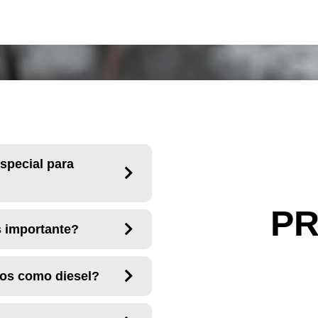
special para
P
s importante?
dos como diesel?