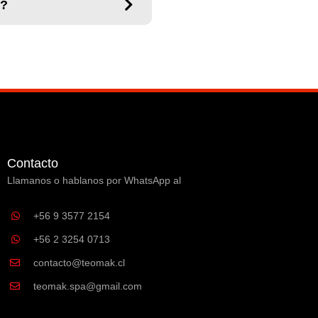
"?
Contacto
Llamanos o hablanos por WhatsApp al
+56 9 3577 2154
+56 2 3254 0713
contacto@teomak.cl
teomak.spa@gmail.com