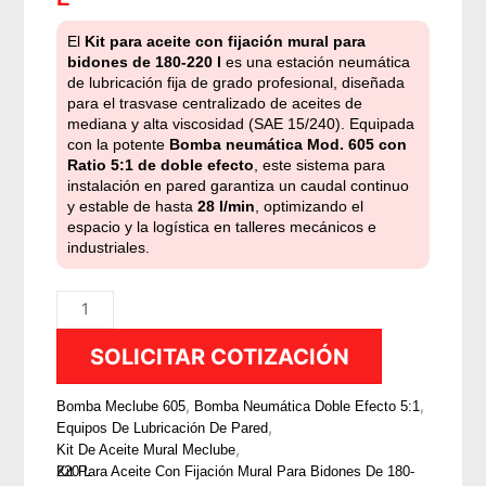
El
Kit para aceite con fijación mural para
bidones de 180-220 l
es una estación neumática
de lubricación fija de grado profesional, diseñada
para el trasvase centralizado de aceites de
mediana y alta viscosidad (SAE 15/240). Equipada
con la potente
Bomba neumática Mod. 605 con
Ratio 5:1 de doble efecto
, este sistema para
instalación en pared garantiza un caudal continuo
y estable de hasta
28 l/min
, optimizando el
espacio y la logística en talleres mecánicos e
industriales.
Kit
para
SOLICITAR COTIZACIÓN
aceite
con
,
,
fijación
Bomba Meclube 605
Bomba Neumática Doble Efecto 5:1
,
Equipos De Lubricación De Pared
mural
,
Kit De Aceite Mural Meclube
para
Kit Para Aceite Con Fijación Mural Para Bidones De 180-220 L
bidones