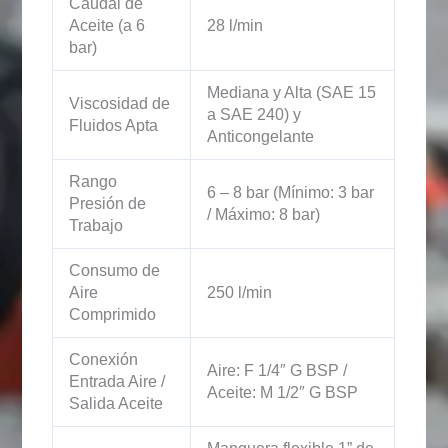
Caudal de
Aceite (a 6
28 l/min
bar)
Mediana y Alta (SAE 15
Viscosidad de
a SAE 240) y
Fluidos Apta
Anticongelante
Rango
6 – 8 bar (Mínimo: 3 bar
Presión de
/ Máximo: 8 bar)
Trabajo
Consumo de
Aire
250 l/min
Comprimido
Conexión
Aire: F 1/4″ G BSP /
Entrada Aire /
Aceite: M 1/2″ G BSP
Salida Aceite