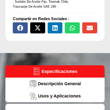
,
,
,
Surtidor De Aceite Fijo
Teomak Chile
de
Trasvasije De Aceite SAE 240
180-
220
Compartir en Redes Sociales :
l
cantidad
Especificaciones
Descripción General
Usos y Aplicaciones