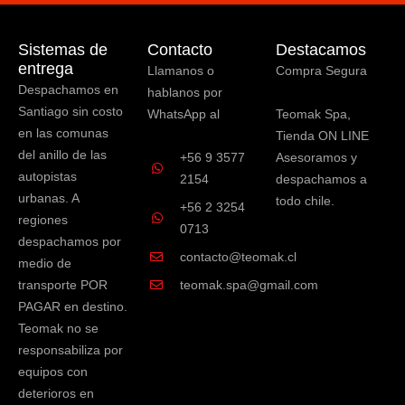
Sistemas de
Contacto
Destacamos
entrega
Llamanos o
Compra Segura
Despachamos en
hablanos por
Santiago sin costo
WhatsApp al
Teomak Spa,
en las comunas
Tienda ON LINE
del anillo de las
+56 9 3577
Asesoramos y
autopistas
2154
despachamos a
urbanas. A
todo chile.
+56 2 3254
regiones
0713
despachamos por
contacto@teomak.cl
medio de
transporte POR
teomak.spa@gmail.com
PAGAR en destino.
Teomak no se
responsabiliza por
equipos con
deterioros en