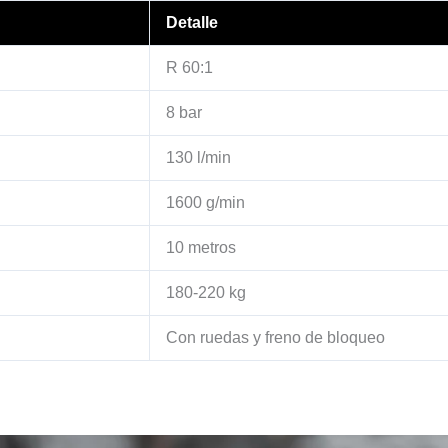
Detalle
R 60:1
8 bar
130 l/min
1600 g/min
10 metros
180-220 kg
Con ruedas y freno de bloqueo