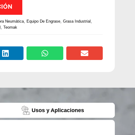
CIÓN
,
,
,
ra Neumática
Equipo De Engrase
Grasa Industrial
,
l
Teomak
Usos y Aplicaciones