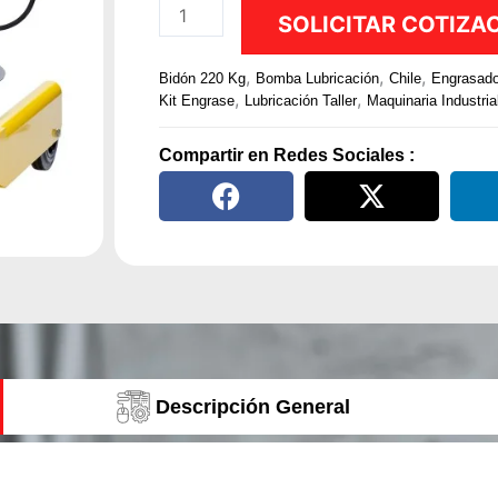
Kit
SOLICITAR COTIZA
de
Engrase
,
,
,
Bidón 220 Kg
Bomba Lubricación
Chile
Engrasado
Móvil
,
,
Kit Engrase
Lubricación Taller
Maquinaria Industria
para
Tambor
Compartir en Redes Sociales :
180-
220
kg
con
Enrollador
cantidad
Descripción General