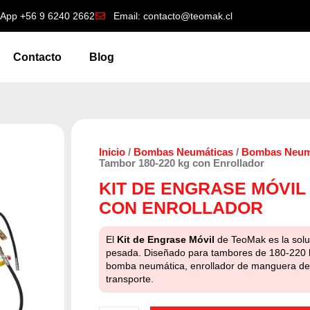
App +56 9 6240 2662
Email: contacto@teomak.cl
Contacto
Blog
Inicio
/
Bombas Neumáticas
/
Bombas Neumá
Tambor 180-220 kg con Enrollador
KIT DE ENGRASE MÓVIL
CON ENROLLADOR
El
Kit de Engrase Móvil
de TeoMak es la solu
pesada. Diseñado para tambores de 180-220 kg
bomba neumática, enrollador de manguera de 1
transporte.