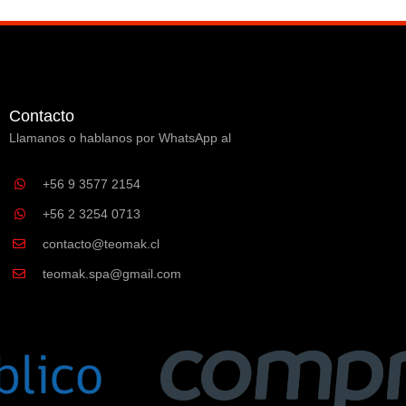
Contacto
Llamanos o hablanos por WhatsApp al
+56 9 3577 2154
+56 2 3254 0713
contacto@teomak.cl
teomak.spa@gmail.com