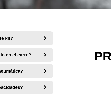
te kit?
P
do en el carro?
neumática?
pacidades?