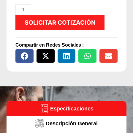
Grasera
Manual
SOLICITAR COTIZACIÓN
de
palanca
CM³
500cc
Compartir en Redes Sociales :
-
Meclube-
Italia
cantidad
Especificaciones
Descripción General