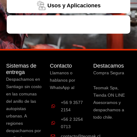
Usos y Aplicaciones
Sistemas de
Contacto
Destacamos
entrega
Llamanos o
Compra Segura
Despachamos en
hablanos por
Santiago sin costo
WhatsApp al
Teomak Spa,
en las comunas
Tienda ON LINE
del anillo de las
+56 9 3577
Asesoramos y
autopistas
2154
despachamos a
urbanas. A
todo chile.
+56 2 3254
regiones
0713
despachamos por
contacto@teomak.cl