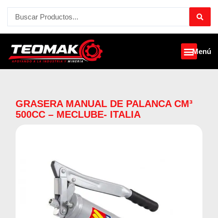
Ir
Search
al
...
contenido
Menú
GRASERA MANUAL DE PALANCA CM³
500CC – MECLUBE- ITALIA