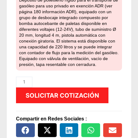
gasóleo para uso privado en exención ADR (ver
página 180 información ADR), equipado con un
grupo de desbocaje integrado compuesto por
bomba autocebante de paletas disponible en
diferentes voltajes (12-24V), tubo de suministro Ø
20 mm, longitud 4 m, pistola automática con
conexión giratoria. El sistema está disponible con
una capacidad de 220 litros y se puede integrar
con contador de flujo para la medición del gasóleo.
Equipado con válvula de ventilación, vacío de
presión, tapa resentable con cerradura.
Estanque
Diesel
SOLICITAR COTIZACIÓN
220Lts
–
bomba
45
Compartir en Redes Sociales :
l/min
12V