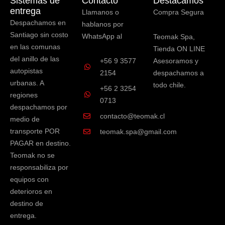
Sistemas de
Contacto
Destacamos
entrega
Llamanos o
Compra Segura
Despachamos en
hablanos por
Santiago sin costo
WhatsApp al
Teomak Spa,
en las comunas
Tienda ON LINE
del anillo de las
+56 9 3577
Asesoramos y
autopistas
2154
despachamos a
urbanas. A
todo chile.
+56 2 3254
regiones
0713
despachamos por
contacto@teomak.cl
medio de
transporte POR
teomak.spa@gmail.com
PAGAR en destino.
Teomak no se
responsabiliza por
equipos con
deterioros en
destino de
entrega.