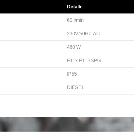
Detalle
60 l/min
230V/50Hz. AC
460 W
F1” x F1” BSPG
IP55
DIESEL