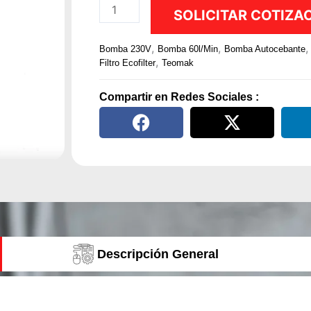
Carro
SOLICITAR COTIZA
Trasvasije
y
,
,
,
Bomba 230V
Bomba 60l/min
Bomba Autocebante
Filtrado
,
Filtro Ecofilter
Teomak
de
Diésel
Compartir en Redes Sociales :
60
l/min
con
EcoFilter
cantidad
Descripción General