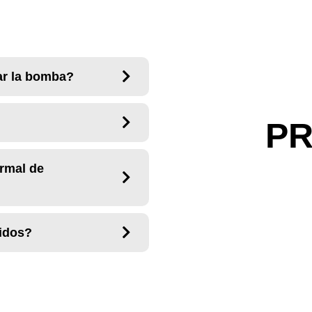
sar la bomba?
P
ormal de
uidos?