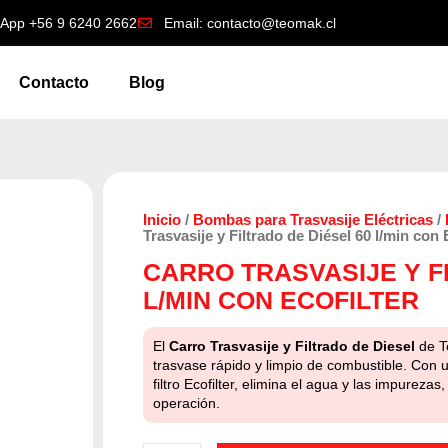
App +56 9 6240 2662
Email: contacto@teomak.cl
Contacto
Blog
Inicio
/
Bombas para Trasvasije Eléctricas
/
Trasvasije y Filtrado de Diésel 60 l/min con 
CARRO TRASVASIJE Y F
L/MIN CON ECOFILTER
El
Carro Trasvasije y Filtrado de Diesel
de T
trasvase rápido y limpio de combustible. Con
filtro Ecofilter, elimina el agua y las impurez
operación.