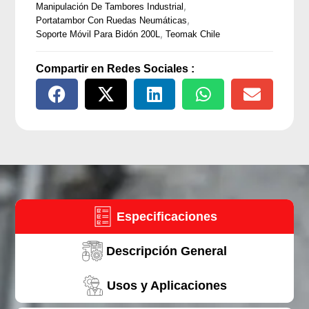
|
,
Manipulación De Tambores Industrial
Elevador
,
Portatambor Con Ruedas Neumáticas
,
Técnico
Soporte Móvil Para Bidón 200L
Teomak Chile
para
Tinas
Compartir en Redes Sociales :
de
Retención
cantidad
Especificaciones
Descripción General
Usos y Aplicaciones