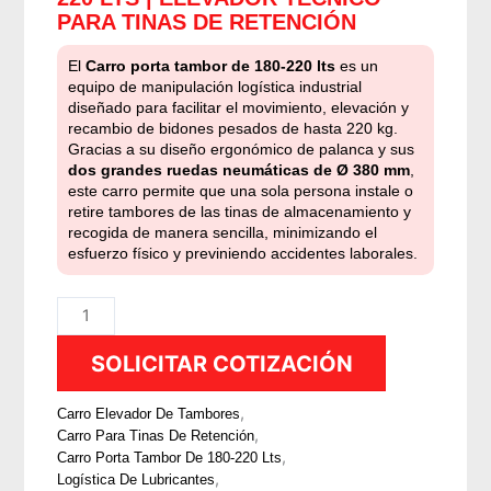
PARA TINAS DE RETENCIÓN
El
Carro porta tambor de 180-220 lts
es un
equipo de manipulación logística industrial
diseñado para facilitar el movimiento, elevación y
recambio de bidones pesados de hasta 220 kg.
Gracias a su diseño ergonómico de palanca y sus
dos grandes ruedas neumáticas de Ø 380 mm
,
este carro permite que una sola persona instale o
retire tambores de las tinas de almacenamiento y
recogida de manera sencilla, minimizando el
esfuerzo físico y previniendo accidentes laborales.
Carro
porta
SOLICITAR COTIZACIÓN
tambor
de
,
180-
Carro Elevador De Tambores
,
Carro Para Tinas De Retención
220
,
Carro Porta Tambor De 180-220 Lts
lts
,
Logística De Lubricantes