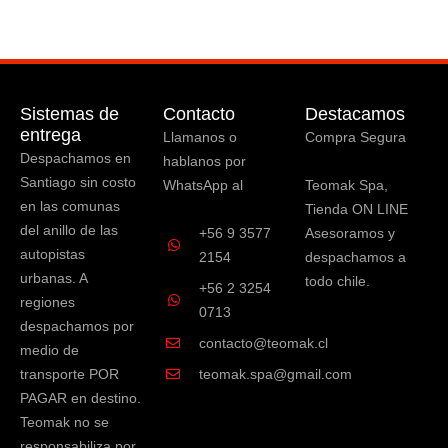
Sistemas de
Contacto
Destacamos
entrega
Llamanos o
Compra Segura
Despachamos en
hablanos por
Santiago sin costo
WhatsApp al
Teomak Spa,
en las comunas
Tienda ON LINE
del anillo de las
+56 9 3577
Asesoramos y
autopistas
2154
despachamos a
urbanas. A
todo chile.
+56 2 3254
regiones
0713
despachamos por
contacto@teomak.cl
medio de
transporte POR
teomak.spa@gmail.com
PAGAR en destino.
Teomak no se
responsabiliza por