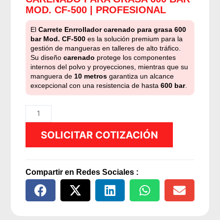
MOD. CF-500 | PROFESIONAL
El
Carrete Enrrollador carenado para grasa 600
bar Mod. CF-500
es la solución premium para la
gestión de mangueras en talleres de alto tráfico.
Su diseño
carenado
protege los componentes
internos del polvo y proyecciones, mientras que su
manguera de
10 metros
garantiza un alcance
excepcional con una resistencia de hasta
600 bar
.
Carrete
Enrollador
SOLICITAR COTIZACIÓN
carenado
para
grasa
600
Compartir en Redes Sociales :
bar
Mod.
CF-
500