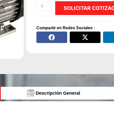
Bomba
SOLICITAR COTIZA
trasvasije
de
aceite
Compartir en Redes Sociales :
0.37Kw
220v-
25lts/min
cantidad
Descripción General