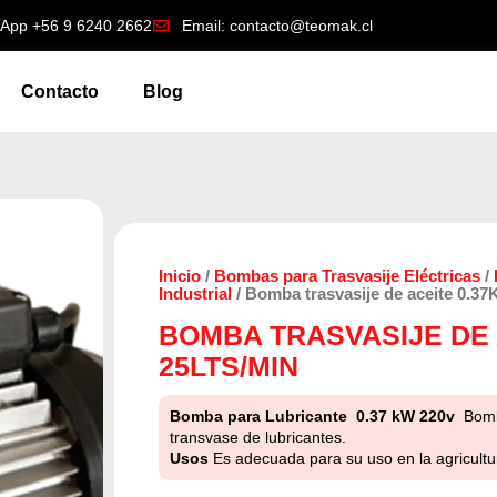
App +56 9 6240 2662
Email: contacto@teomak.cl
Contacto
Blog
Inicio
/
Bombas para Trasvasije Eléctricas
/
Industrial
/ Bomba trasvasije de aceite 0.37
BOMBA TRASVASIJE DE 
25LTS/MIN
Bomba para Lubricante 0.37 kW 220v
Bomb
transvase de lubricantes.
Usos
Es adecuada para su uso en la agricultur