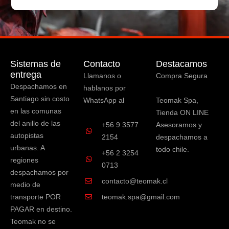
Sistemas de
Contacto
Destacamos
entrega
Llamanos o
Compra Segura
Despachamos en
hablanos por
Santiago sin costo
WhatsApp al
Teomak Spa,
en las comunas
Tienda ON LINE
del anillo de las
+56 9 3577
Asesoramos y
autopistas
2154
despachamos a
urbanas. A
todo chile.
+56 2 3254
regiones
0713
despachamos por
contacto@teomak.cl
medio de
transporte POR
teomak.spa@gmail.com
PAGAR en destino.
Teomak no se