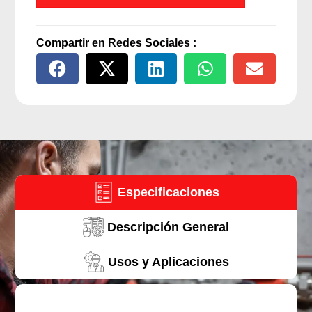
trasvasije
de
diesel
Compartir en Redes Sociales :
-
220V
cantidad
Especificaciones
Descripción General
Usos y Aplicaciones