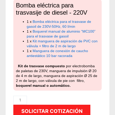
Bomba eléctrica para
trasvasije de diesel - 220V
1 x
Bomba eléctrica para el trasvase de
gasoil de 230V-50Hz, 60 l/min
1 x
Boquerel manual de aluminio “MC100”
para el trasvase de gasoil
1 x
Kit manguera de aspiración de PVC con
válvula + filtro de 2 m de largo
1 x
Manguera de conexión de caucho
antiestático 10 bar racorada
Kit de trasvase compuesto
por electrobomba
de paletas de 230V, manguera de impulsión Ø 20
de 4 m de largo, manguera de aspiración Ø 25 de
2 m de largo, con válvula de pie con filtro,
boquerel manual o automático.
Bomba
eléctrica
SOLICITAR COTIZACIÓN
para