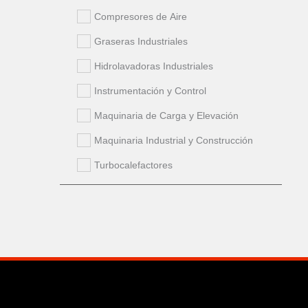
Compresores de Aire
Graseras Industriales
Hidrolavadoras Industriales
Instrumentación y Control
Maquinaria de Carga y Elevación
Maquinaria Industrial y Construcción
Turbocalefactores