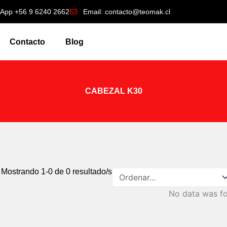
App +56 9 6240 2662
Email: contacto@teomak.cl
Contacto
Blog
CABEZAL K30
Mostrando
1
-
0
de
0
resultado/s
No data was f